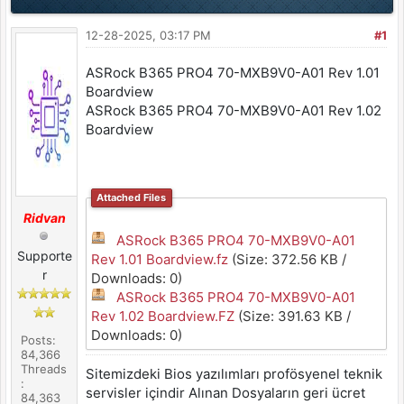
12-28-2025, 03:17 PM
#1
ASRock B365 PRO4 70-MXB9V0-A01 Rev 1.01
Boardview
ASRock B365 PRO4 70-MXB9V0-A01 Rev 1.02
Boardview
Attached Files
Ridvan
ASRock B365 PRO4 70-MXB9V0-A01
Supporte
Rev 1.01 Boardview.fz
(Size: 372.56 KB /
r
Downloads: 0)
ASRock B365 PRO4 70-MXB9V0-A01
Rev 1.02 Boardview.FZ
(Size: 391.63 KB /
Downloads: 0)
Posts:
84,366
Threads
Sitemizdeki Bios yazılımları profösyenel teknik
:
servisler içindir Alınan Dosyaların geri ücret
84,363