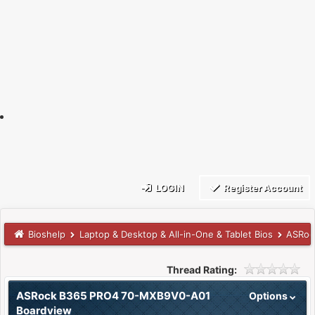
LOGIN
Register Account
Bioshelp
Laptop & Desktop & All-in-One & Tablet Bios
ASRoc
Thread Rating:
ASRock B365 PRO4 70-MXB9V0-A01
Options
Boardview