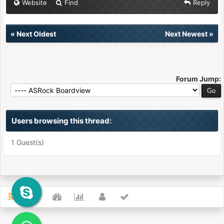
Website
Find
Reply
«
Next Oldest
Next Newest
»
Forum Jump:
Users browsing this thread:
1 Guest(s)