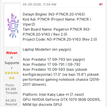
05-29-2026, 11:04 AM
#1
Detaylı Bilgiler (N3-P7NCR.20-V163)
Kod Adı: P7NCR (Project Name: P7NCR /
Viper2)
Tam Board Name: Pegatron P7NCR (N3-
P7NCR.20-V163 / Rev 2.0)
Project Code: N3-P7NCR.20-V163 (Rev 2.0)
Laptop Modelleri (en yaygın):
Ridvan
Acer Predator 17 G9-793 (en yaygın)
Supporte
Acer Predator 17 G9-791 / G9-792
r
Acer Predator 15 G9-593 (bazı yüksek
konfigürasyonlar) 17.3" (ve bazı 15.6") yüksek
performanslı gaming notebook chassis (2016-
2017 dönemi).
Posts:
84,366
Threads
Platform: Intel Kaby Lake-H (7. nesil)
:
GPU: NVIDIA GeForce GTX 1070 (8GB GDDR5,
84,363
Reputat
MXM tipi discrete GPU)