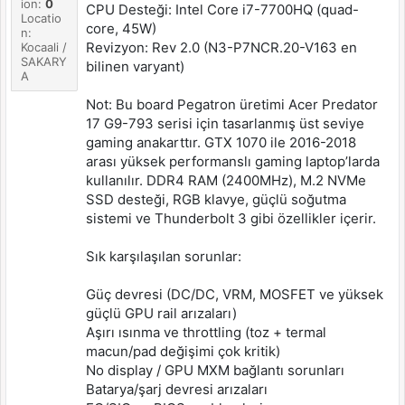
ion:
0
CPU Desteği: Intel Core i7-7700HQ (quad-
Locatio
core, 45W)
n:
Revizyon: Rev 2.0 (N3-P7NCR.20-V163 en
Kocaali /
SAKARY
bilinen varyant)
A
Not: Bu board Pegatron üretimi Acer Predator
17 G9-793 serisi için tasarlanmış üst seviye
gaming anakarttır. GTX 1070 ile 2016-2018
arası yüksek performanslı gaming laptop’larda
kullanılır. DDR4 RAM (2400MHz), M.2 NVMe
SSD desteği, RGB klavye, güçlü soğutma
sistemi ve Thunderbolt 3 gibi özellikler içerir.
Sık karşılaşılan sorunlar:
Güç devresi (DC/DC, VRM, MOSFET ve yüksek
güçlü GPU rail arızaları)
Aşırı ısınma ve throttling (toz + termal
macun/pad değişimi çok kritik)
No display / GPU MXM bağlantı sorunları
Batarya/şarj devresi arızaları