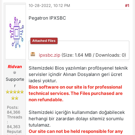
10-28-2022, 10:12 PM
#1
Pegatron IPXSBC
Attached Files
ipxsbc.zip
(Size: 1.64 MB / Downloads: 0)
Ridvan
Sitemizdeki Bios yazılımları profösyenel teknik
servisler içindir Alınan Dosyaların geri ücret
Supporte
iadesi yoktur.
r
Bios software on our site is for professional
technical services. The Files purchased are
non refundable.
Posts:
Sitemizdeki içeriğin kullanımdan doğabilecek
84,366
Threads
herhangi bir zarardan dolayı sitemiz sorumlu
:
tutulamaz.
84,363
Our site can not be held responsible for any
Reputat