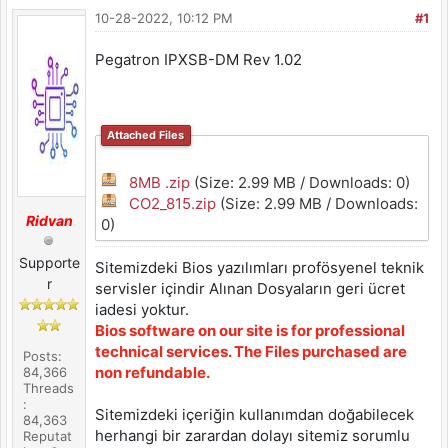
10-28-2022, 10:12 PM
#1
Pegatron IPXSB-DM Rev 1.02
Attached Files
8MB .zip
(Size: 2.99 MB / Downloads: 0)
CO2_815.zip
(Size: 2.99 MB / Downloads:
Ridvan
0)
Supporte
Sitemizdeki Bios yazılımları profösyenel teknik
r
servisler içindir Alınan Dosyaların geri ücret
iadesi yoktur.
Bios software on our site is for professional
technical services. The Files purchased are
Posts:
non refundable.
84,366
Threads
:
Sitemizdeki içeriğin kullanımdan doğabilecek
84,363
herhangi bir zarardan dolayı sitemiz sorumlu
Reputat