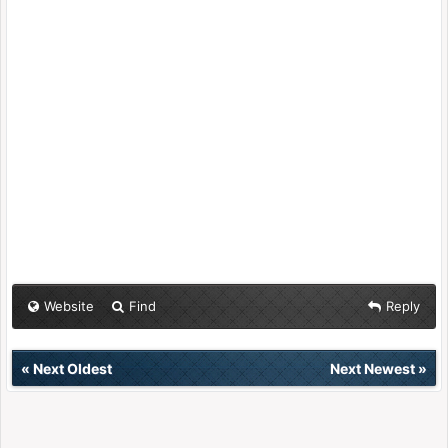
Website
Find
Reply
«
Next Oldest
Next Newest
»