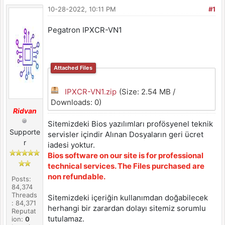
10-28-2022, 10:11 PM
#1
Pegatron IPXCR-VN1
Attached Files
IPXCR-VN1.zip
(Size: 2.54 MB /
Downloads: 0)
Ridvan
Sitemizdeki Bios yazılımları profösyenel teknik
Supporte
servisler içindir Alınan Dosyaların geri ücret
r
iadesi yoktur.
Bios software on our site is for professional
technical services. The Files purchased are
non refundable.
Posts:
84,374
Threads
Sitemizdeki içeriğin kullanımdan doğabilecek
: 84,371
herhangi bir zarardan dolayı sitemiz sorumlu
Reputat
tutulamaz.
ion:
0