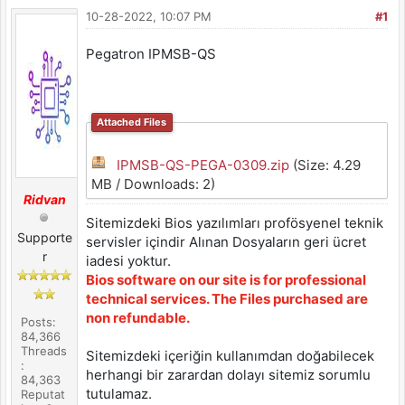
10-28-2022, 10:07 PM
#1
Pegatron IPMSB-QS
Attached Files
IPMSB-QS-PEGA-0309.zip
(Size: 4.29
MB / Downloads: 2)
Ridvan
Sitemizdeki Bios yazılımları profösyenel teknik
Supporte
servisler içindir Alınan Dosyaların geri ücret
r
iadesi yoktur.
Bios software on our site is for professional
technical services. The Files purchased are
non refundable.
Posts:
84,366
Threads
Sitemizdeki içeriğin kullanımdan doğabilecek
:
herhangi bir zarardan dolayı sitemiz sorumlu
84,363
tutulamaz.
Reputat