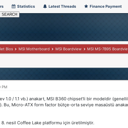
rs
Statistics
Latest Threads
Finance Payment
let Bios
MSI Motherboard
MSI Boardview
MSI MS-7B95 Boardvi
0 PM
 1.0 / 1.1 vb.) anakart, MSI B360 chipset'li bir modeldir (ge
rı). Bu, Micro-ATX form factor bütçe-orta seviye masaüstü anaka
l 8. nesil Coffee Lake platformu için üretilmiştir.