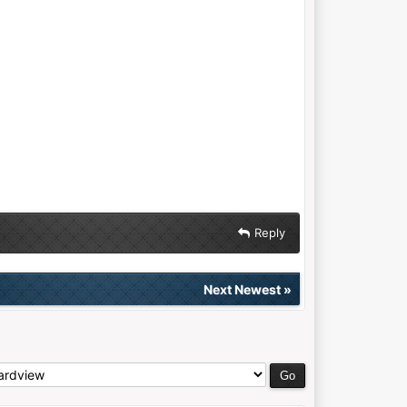
Reply
Next Newest
»