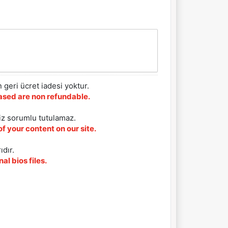
 geri ücret iadesi yoktur.
chased are non refundable.
iz sorumlu tutulamaz.
f your content on our site.
ıdır.
al bios files.