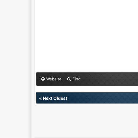
Website
Find
«
Next Oldest