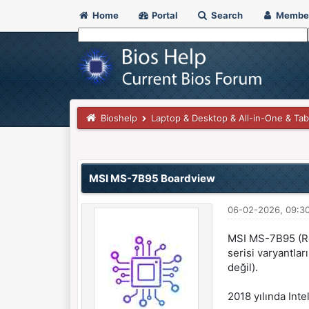
Home
Portal
Search
Membe
Bioshelp
Laptop & Desktop & All-in-One & Tab
0 Vote(s) - 0 Average
1
2
3
4
5
MSI MS-7B95 Boardview
06-02-2026, 09:3
MSI MS-7B95 (Rev
serisi varyantla
değil).
2018 yılında Inte