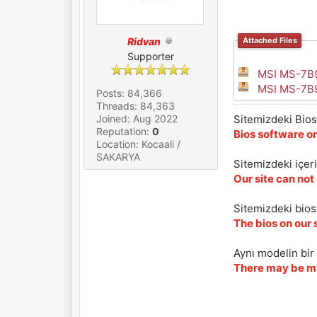
Ridvan
Attached Files
Supporter
MSI MS-7B9
MSI MS-7B9
Posts: 84,366
Threads: 84,363
Joined: Aug 2022
Sitemizdeki Bios 
Reputation:
0
Bios software on
Location: Kocaali /
SAKARYA
Sitemizdeki içer
Our site can not
Sitemizdeki biosl
The bios on our 
Aynı modelin bir 
There may be ma