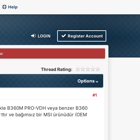
Help
LOGIN
Register Account
ew
Thread Rating:
Options
#1
nellikle B360M PRO-VDH veya benzer B360
rttır ve bağımsız bir MSI ürünüdür (OEM