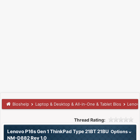
Bioshelp
Laptop & Desktop & All-in-One & Tablet Bios
Lenov
Thread Rating:
Lenovo P16s Gen 1 ThinkPad Type 21BT 21BU
Options
NM-D882 Rev 1.0