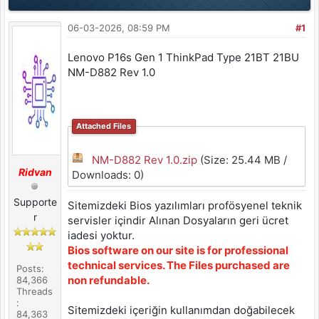
06-03-2026, 08:59 PM
#1
Lenovo P16s Gen 1 ThinkPad Type 21BT 21BU
NM-D882 Rev 1.0
Attached Files
NM-D882 Rev 1.0.zip
(Size: 25.44 MB /
Ridvan
Downloads: 0)
Supporte
Sitemizdeki Bios yazılımları profösyenel teknik
r
servisler içindir Alınan Dosyaların geri ücret
iadesi yoktur.
Bios software on our site is for professional
technical services. The Files purchased are
Posts:
non refundable.
84,366
Threads
:
Sitemizdeki içeriğin kullanımdan doğabilecek
84,363