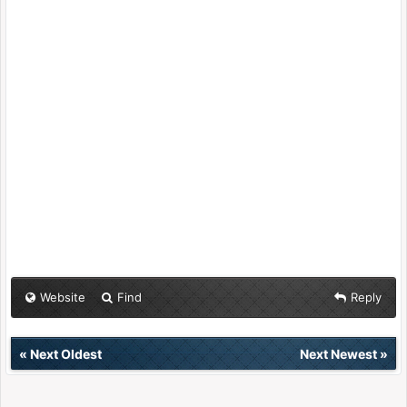
Website
Find
Reply
«
Next Oldest
Next Newest
»