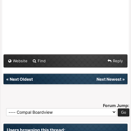
Website
Find
Reply
«
Next Oldest
Next Newest
»
Forum Jump:
Users browsing this thread: