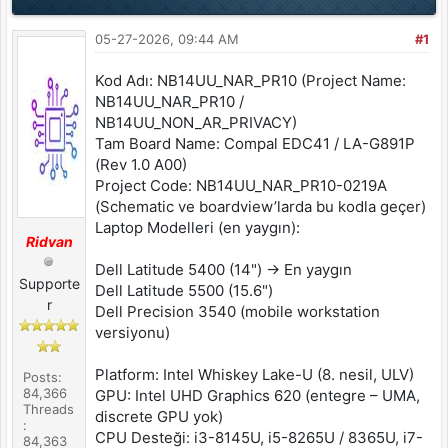
05-27-2026, 09:44 AM
#1
Kod Adı: NB14UU_NAR_PR10 (Project Name:
NB14UU_NAR_PR10 /
NB14UU_NON_AR_PRIVACY)
Tam Board Name: Compal EDC41 / LA-G891P
(Rev 1.0 A00)
Project Code: NB14UU_NAR_PR10-0219A
(Schematic ve boardview’larda bu kodla geçer)
Laptop Modelleri (en yaygın):
Ridvan
Dell Latitude 5400 (14") → En yaygın
Supporte
Dell Latitude 5500 (15.6")
r
Dell Precision 3540 (mobile workstation
versiyonu)
Platform: Intel Whiskey Lake-U (8. nesil, ULV)
Posts:
84,366
GPU: Intel UHD Graphics 620 (entegre – UMA,
Threads
discrete GPU yok)
:
CPU Desteği: i3-8145U, i5-8265U / 8365U, i7-
84,363