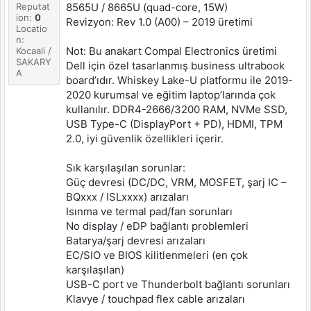
Reputat
8565U / 8665U (quad-core, 15W)
ion:
0
Revizyon: Rev 1.0 (A00) – 2019 üretimi
Locatio
n:
Not: Bu anakart Compal Electronics üretimi
Kocaali /
SAKARY
Dell için özel tasarlanmış business ultrabook
A
board’ıdır. Whiskey Lake-U platformu ile 2019-
2020 kurumsal ve eğitim laptop’larında çok
kullanılır. DDR4-2666/3200 RAM, NVMe SSD,
USB Type-C (DisplayPort + PD), HDMI, TPM
2.0, iyi güvenlik özellikleri içerir.
Sık karşılaşılan sorunlar:
Güç devresi (DC/DC, VRM, MOSFET, şarj IC –
BQxxx / ISLxxxx) arızaları
Isınma ve termal pad/fan sorunları
No display / eDP bağlantı problemleri
Batarya/şarj devresi arızaları
EC/SIO ve BIOS kilitlenmeleri (en çok
karşılaşılan)
USB-C port ve Thunderbolt bağlantı sorunları
Klavye / touchpad flex cable arızaları