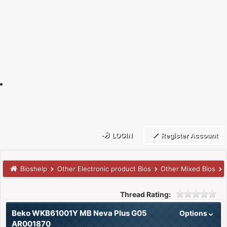
LOGIN
Register Account
Bioshelp
Other Electronic product Bios
Other Mixed Bios
Thread Rating:
Beko WKB61001Y MB Neva Plus G05
Options
AR001870