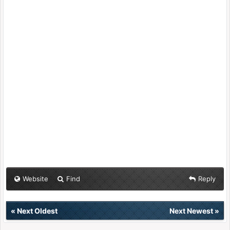
Website
Find
Reply
«
Next Oldest
Next Newest
»