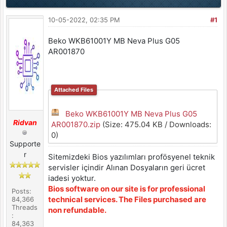
10-05-2022, 02:35 PM
#1
Beko WKB61001Y MB Neva Plus G05
AR001870
Attached Files
Beko WKB61001Y MB Neva Plus G05
Ridvan
AR001870.zip
(Size: 475.04 KB / Downloads:
0)
Supporte
r
Sitemizdeki Bios yazılımları profösyenel teknik
servisler içindir Alınan Dosyaların geri ücret
iadesi yoktur.
Bios software on our site is for professional
Posts:
technical services. The Files purchased are
84,366
Threads
non refundable.
:
84,363