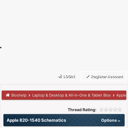
LOGIN
Register Account
Bioshelp
Laptop & Desktop & All-in-One & Tablet Bios
Apple
Thread Rating:
Apple 820-1540 Schematics
Options