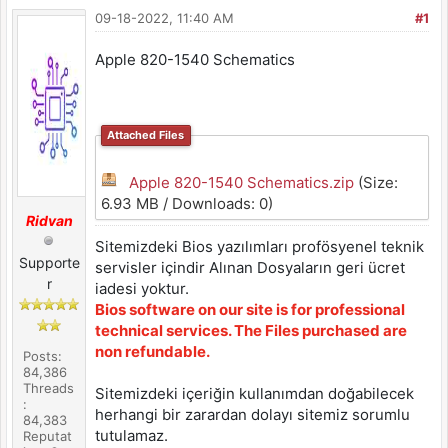
09-18-2022, 11:40 AM
#1
Apple 820-1540 Schematics
Attached Files
Apple 820-1540 Schematics.zip
(Size:
6.93 MB / Downloads: 0)
Ridvan
Sitemizdeki Bios yazılımları profösyenel teknik
Supporte
servisler içindir Alınan Dosyaların geri ücret
r
iadesi yoktur.
Bios software on our site is for professional
technical services. The Files purchased are
non refundable.
Posts:
84,386
Threads
Sitemizdeki içeriğin kullanımdan doğabilecek
:
herhangi bir zarardan dolayı sitemiz sorumlu
84,383
tutulamaz.
Reputat