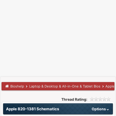
Bioshelp
Laptop & Desktop & All-in-One & Tablet Bios
Apple
Thread Rating:
Apple 820-1381 Schematics
Options