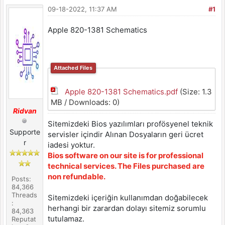
09-18-2022, 11:37 AM
#1
Apple 820-1381 Schematics
Attached Files
Apple 820-1381 Schematics.pdf
(Size: 1.3
MB / Downloads: 0)
Ridvan
Sitemizdeki Bios yazılımları profösyenel teknik
Supporte
servisler içindir Alınan Dosyaların geri ücret
r
iadesi yoktur.
Bios software on our site is for professional
technical services. The Files purchased are
non refundable.
Posts:
84,366
Threads
Sitemizdeki içeriğin kullanımdan doğabilecek
:
herhangi bir zarardan dolayı sitemiz sorumlu
84,363
tutulamaz.
Reputat