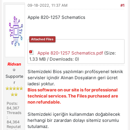
09-18-2022, 11:37 AM
#1
Apple 820-1257 Schematics
Attached Files
Apple 820-1257 Schematics.pdf
(Size:
1.33 MB / Downloads: 0)
Ridvan
Sitemizdeki Bios yazılımları profösyenel teknik
Supporte
servisler içindir Alınan Dosyaların geri ücret
r
iadesi yoktur.
Bios software on our site is for professional
technical services. The Files purchased are
non refundable.
Posts:
84,367
Threads
Sitemizdeki içeriğin kullanımdan doğabilecek
:
herhangi bir zarardan dolayı sitemiz sorumlu
84,364
tutulamaz.
Reputat