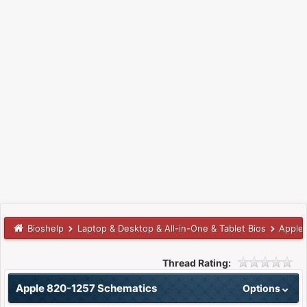
Bioshelp
Laptop & Desktop & All-in-One & Tablet Bios
Apple
Thread Rating:
Apple 820-1257 Schematics
Options