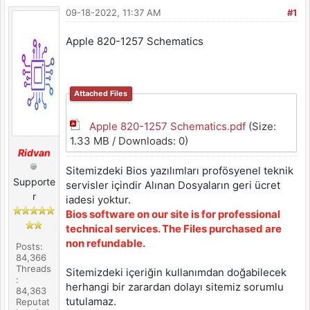
09-18-2022, 11:37 AM
#1
Apple 820-1257 Schematics
Attached Files
Apple 820-1257 Schematics.pdf
(Size:
1.33 MB / Downloads: 0)
Ridvan
Sitemizdeki Bios yazılımları profösyenel teknik
Supporte
servisler içindir Alınan Dosyaların geri ücret
r
iadesi yoktur.
Bios software on our site is for professional
technical services. The Files purchased are
non refundable.
Posts:
84,366
Threads
Sitemizdeki içeriğin kullanımdan doğabilecek
:
herhangi bir zarardan dolayı sitemiz sorumlu
84,363
tutulamaz.
Reputat