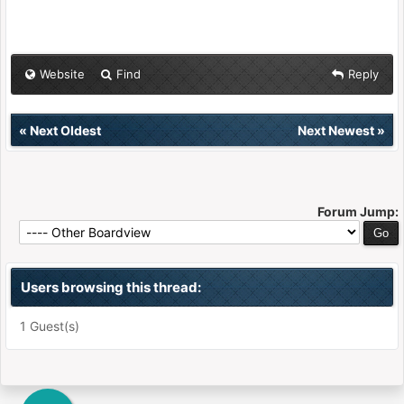
Website
Find
Reply
«
Next Oldest
Next Newest
»
Forum Jump:
Users browsing this thread:
1 Guest(s)