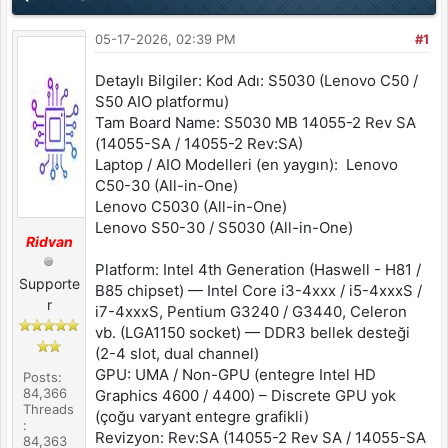
05-17-2026, 02:39 PM
#1
Detaylı Bilgiler: Kod Adı: S5030 (Lenovo C50 /
S50 AIO platformu)
Tam Board Name: S5030 MB 14055-2 Rev SA
(14055-SA / 14055-2 Rev:SA)
Laptop / AIO Modelleri (en yaygın): Lenovo
C50-30 (All-in-One)
Lenovo C5030 (All-in-One)
Lenovo S50-30 / S5030 (All-in-One)
Ridvan
Platform: Intel 4th Generation (Haswell - H81 /
Supporte
B85 chipset) — Intel Core i3-4xxx / i5-4xxxS /
r
i7-4xxxS, Pentium G3240 / G3440, Celeron
vb. (LGA1150 socket) — DDR3 bellek desteği
(2-4 slot, dual channel)
GPU: UMA / Non-GPU (entegre Intel HD
Posts:
84,366
Graphics 4600 / 4400) – Discrete GPU yok
Threads
(çoğu varyant entegre grafikli)
:
Revizyon: Rev:SA (14055-2 Rev SA / 14055-SA
84,363