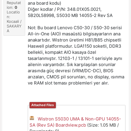
Reputat
ana board kodu)
ion:
0
Diğer kodlar / P/N: 348.01X05.0021,
Locatio
5B20L58998, S5030 MB 14055-2 Rev SA
n:
Kocaali /
SAKARY
Not: Bu board Lenovo C50-30 / S50-30 serisi
A
All-in-One (AIO) masaüstü bilgisayarların ana
anakartıdır. Wistron üretimi H81/B85 chipsetli
Haswell platformudur. LGA1150 soketli, DDR3
bellekli, kompakt AIO kasaya özel
tasarlanmıştır. 12103-1 / 13101-1 serisiyle aynı
ailenin varyantıdır. Sık karşılaşılan sorunlar
arasında güç devresi (VRM/DC-DC), BIOS
arızaları, CMOS pil sorunları, no display, ısınma
ve RAM slot teması problemleri yer alır.
Attached Files
Wistron S5030 UMA & Non-GPU 14055-
SA (Rev SA) Boardview.pcb
(Size: 1.05 MB /