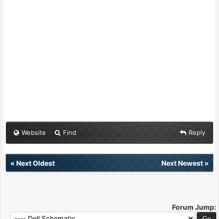
Website
Find
Reply
«
Next Oldest
Next Newest
»
Forum Jump: