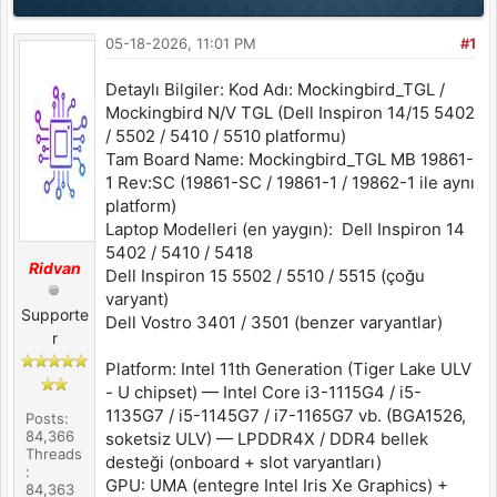
05-18-2026, 11:01 PM
#1
Detaylı Bilgiler: Kod Adı: Mockingbird_TGL /
Mockingbird N/V TGL (Dell Inspiron 14/15 5402
/ 5502 / 5410 / 5510 platformu)
Tam Board Name: Mockingbird_TGL MB 19861-
1 Rev:SC (19861-SC / 19861-1 / 19862-1 ile aynı
platform)
Laptop Modelleri (en yaygın): Dell Inspiron 14
5402 / 5410 / 5418
Ridvan
Dell Inspiron 15 5502 / 5510 / 5515 (çoğu
varyant)
Supporte
Dell Vostro 3401 / 3501 (benzer varyantlar)
r
Platform: Intel 11th Generation (Tiger Lake ULV
- U chipset) — Intel Core i3-1115G4 / i5-
1135G7 / i5-1145G7 / i7-1165G7 vb. (BGA1526,
Posts:
84,366
soketsiz ULV) — LPDDR4X / DDR4 bellek
Threads
desteği (onboard + slot varyantları)
:
GPU: UMA (entegre Intel Iris Xe Graphics) +
84,363