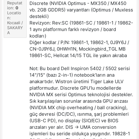
Reputat
Discrete (NVIDIA Optimus - MX350 / MX450
ion:
0
vb. 2GB GDDR5) varyantları (Optimus / Muxless
Locatio
destekli)
n:
Revizyon: Rev:SC (19861-SC / 19861-1 / 19862-
Kocaali /
SAKARY
1 aynı platformun farklı revizyon / board
A
kodları)
Diğer kodlar / P/N: 19861-1, 19862-1, 0J9Y6J /
CN-0J9Y6J, 0HWH1N, Mockingbird_TGL MB
19861-SC, Hellcat 14/15 TGL ile yakın akraba
Not: Bu board Dell Inspiron 5402 / 5502 serisi
14"/15" (bazı 2-in-1) notebook’ların ana
anakartıdır. Wistron üretimi Tiger Lake ULV
platformudur. Discrete GPU’lu modellerde
NVIDIA MX serisi Optimus teknolojisi destekler.
Sık karşılaşılan sorunlar arasında GPU arızası
(NVIDIA MX chip overheating / ball cracking),
güç devresi (DC/DC), ısınma, şarj problemleri
(USB-C PD), no display (SIO/EC) ve BIOS
arızaları yer alır. DIS → UMA conversion
işlemleri bu seride oldukça yaygındır. 19828-1