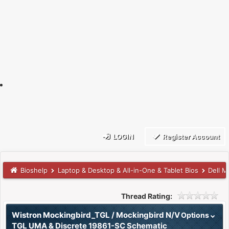
LOGIN
Register Account
Bioshelp
Laptop & Desktop & All-in-One & Tablet Bios
Dell 
Thread Rating:
Wistron Mockingbird_TGL / Mockingbird N/V
Options
TGL UMA & Discrete 19861-SC Schematic