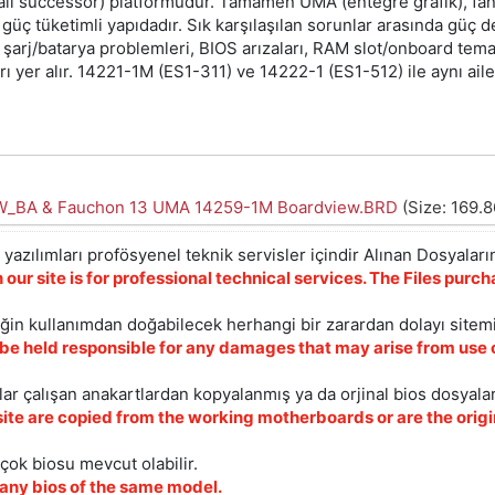
ail successor) platformudur. Tamamen UMA (entegre grafik), fanl
üç tüketimli yapıdadır. Sık karşılaşılan sorunlar arasında güç d
, şarj/batarya problemleri, BIOS arızaları, RAM slot/onboard tem
rı yer alır. 14221-1M (ES1-311) ve 14222-1 (ES1-512) ile aynı ail
W_BA & Fauchon 13 UMA 14259-1M Boardview.BRD
(Size: 169.8
yazılımları profösyenel teknik servisler içindir Alınan Dosyaların
 our site is for professional technical services. The Files pur
iğin kullanımdan doğabilecek herhangi bir zarardan dolayı sitem
 be held responsible for any damages that may arise from use o
ar çalışan anakartlardan kopyalanmış ya da orjinal bios dosyalar
site are copied from the working motherboards or are the origin
çok biosu mevcut olabilir.
ny bios of the same model.