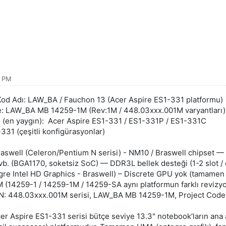
6 PM
: Kod Adı: LAW_BA / Fauchon 13 (Acer Aspire ES1-331 platformu)
: LAW_BA MB 14259-1M (Rev:1M / 448.03xxx.001M varyantları)
i (en yaygın): Acer Aspire ES1-331 / ES1-331P / ES1-331C
331 (çeşitli konfigürasyonlar)
Braswell (Celeron/Pentium N serisi) - NM10 / Braswell chipset 
b. (BGA1170, soketsiz SoC) — DDR3L bellek desteği (1-2 slot /
re Intel HD Graphics - Braswell) – Discrete GPU yok (tamamen 
 (14259-1 / 14259-1M / 14259-SA aynı platformun farklı revizyo
P/N: 448.03xxx.001M serisi, LAW_BA MB 14259-1M, Project Code
er Aspire ES1-331 serisi bütçe seviye 13.3" notebook’ların ana a