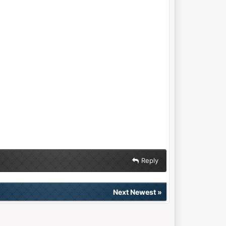
Reply
Next Newest
»