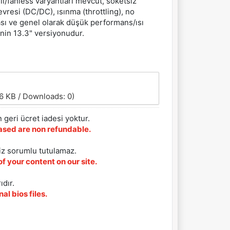
ı/fanless varyantları mevcut, soketsiz
evresi (DC/DC), ısınma (throttling), no
ası ve genel olarak düşük performans/ısı
enin 13.3" versiyonudur.
6 KB / Downloads: 0)
 geri ücret iadesi yoktur.
chased are non refundable.
iz sorumlu tutulamaz.
f your content on our site.
ıdır.
al bios files.