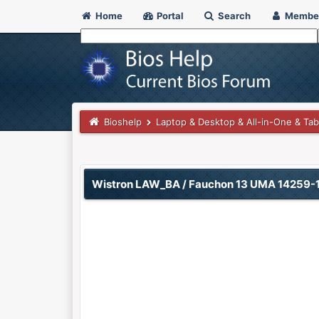
Home
Portal
Search
Membe
Bioshelp
Laptop & Desktop & All-in-One & Tab
0 Vote(s) - 0 Average
1
2
3
4
5
Wistron LAW_BA / Fauchon 13 UMA 14259-