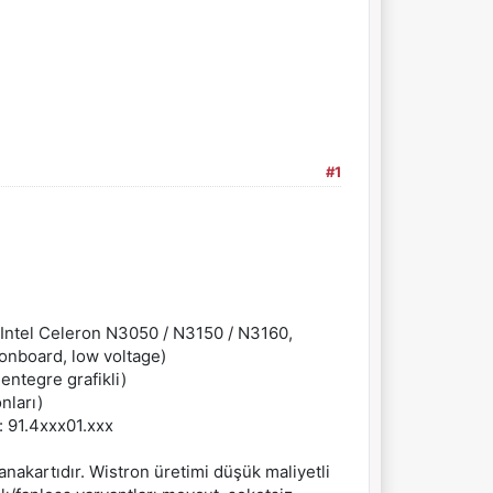
#1
— Intel Celeron N3050 / N3150 / N3160,
 onboard, low voltage)
entegre grafikli)
nları)
: 91.4xxx01.xxx
nakartıdır. Wistron üretimi düşük maliyetli