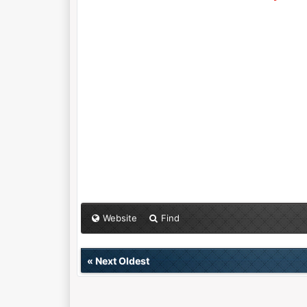
Website
Find
«
Next Oldest