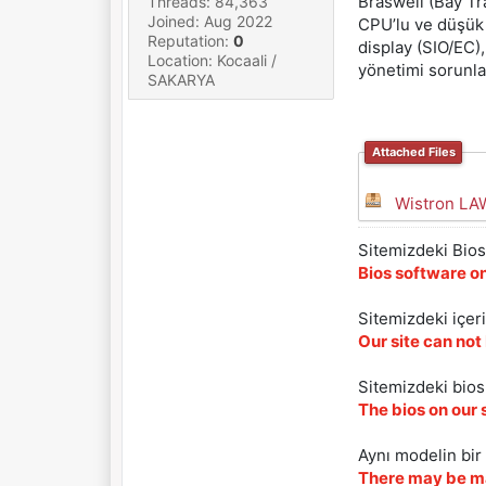
Braswell (Bay Tr
Threads: 84,363
Joined: Aug 2022
CPU’lu ve düşük g
Reputation:
0
display (SIO/EC)
Location: Kocaali /
yönetimi sorunla
SAKARYA
Attached Files
Wistron LA
Sitemizdeki Bios 
Bios software on
Sitemizdeki içer
Our site can not
Sitemizdeki biosl
The bios on our 
Aynı modelin bir 
There may be ma