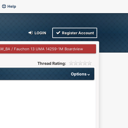
Help
LOGIN
Register Account
AW_BA / Fauchon 13 UMA 14259-1M Boardview
Thread Rating:
Options