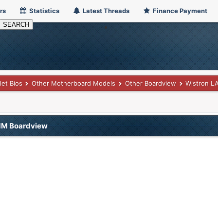
rs
Statistics
Latest Threads
Finance Payment
let Bios
Other Motherboard Models
Other Boardview
Wistron L
1M Boardview