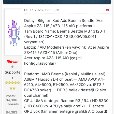
05-17-2026, 12:50 PM
#1
Detaylı Bilgiler: Kod Adı: Beema Seattle (Acer
Aspire Z3-115 / AZ3-115 AiO platformu)
Tam Board Name: Beema Seattle MB 13120-1
(Rev:1 / 13120-1-CSD / 348.00W05.0011
varyantları)
Laptop / AIO Modelleri (en yaygın): Acer Aspire
Z3-115 / AZ3-115 (All-in-One)
Acer Aspire AZ3-115 AiO (çeşitli
Ridvan
konfigürasyonlar)
Supporte
Platform: AMD Beema (Kabini / Mullins ailesi) -
r
A68M / Hudson D4 chipset — AMD APU: A4-
6210, A4-5000, E1-2500, A6-5200 vb. (FT3 /
BGA769 soket) — DDR3 bellek desteği (2 slot,
dual channel)
Posts:
84,386
GPU: UMA (entegre Radeon R3 / R4 / HD 8330
Threads
/ HD 8400 vb. APU’ya bağlı grafik) – Discrete
:
GPU yok (tamamen entegre grafikli AIO board)
84,383