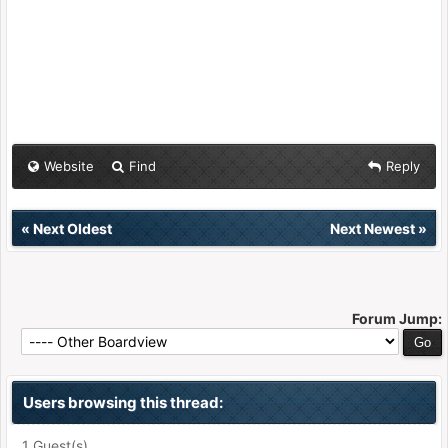
Website
Find
Reply
«
Next Oldest
Next Newest
»
Forum Jump:
Users browsing this thread:
1 Guest(s)