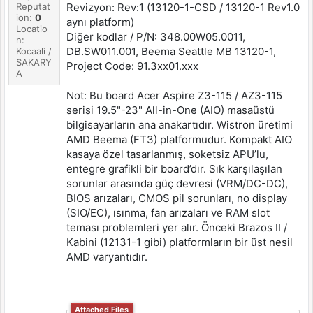
Reputat
Revizyon: Rev:1 (13120-1-CSD / 13120-1 Rev1.0
ion:
0
aynı platform)
Locatio
Diğer kodlar / P/N: 348.00W05.0011,
n:
DB.SW011.001, Beema Seattle MB 13120-1,
Kocaali /
SAKARY
Project Code: 91.3xx01.xxx
A
Not: Bu board Acer Aspire Z3-115 / AZ3-115
serisi 19.5"-23" All-in-One (AIO) masaüstü
bilgisayarların ana anakartıdır. Wistron üretimi
AMD Beema (FT3) platformudur. Kompakt AIO
kasaya özel tasarlanmış, soketsiz APU’lu,
entegre grafikli bir board’dır. Sık karşılaşılan
sorunlar arasında güç devresi (VRM/DC-DC),
BIOS arızaları, CMOS pil sorunları, no display
(SIO/EC), ısınma, fan arızaları ve RAM slot
teması problemleri yer alır. Önceki Brazos II /
Kabini (12131-1 gibi) platformların bir üst nesil
AMD varyantıdır.
Attached Files