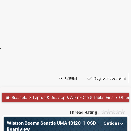
LOGIN
Register Account
Bioshelp
Laptop & Desktop & All-in-One & Tablet Bios
Other
Thread Rating:
Wistron Beema Seattle UMA 13120-1-CSD
Options
Boardview