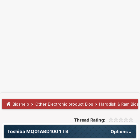
Bioshelp
Other Electronic product Bios
Harddisk & Ram Bios
Thread Rating:
Toshiba MQ01ABD100 1 TB
Options