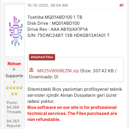
10-10-2022, 08:04 AM
#1
Toshiba MQ01ABD100 1 TB
Disk Drive : MQ01ABD100
Drive Rev : AAA AB10/AX1P1A
S/N: 75CWC24BT 13B HDKGB13A1A01 T
Attached Files
Ridvan
MX25V8006EZNI.zip
(Size: 307.42 KB /
Supporte
Downloads: 0)
r
Sitemizdeki Bios yazılımları profösyenel teknik
servisler içindir Alınan Dosyaların geri ücret
iadesi yoktur.
Posts:
Bios software on our site is for professional
84,366
Threads
technical services. The Files purchased are
:
non refundable.
84,363
Reputat