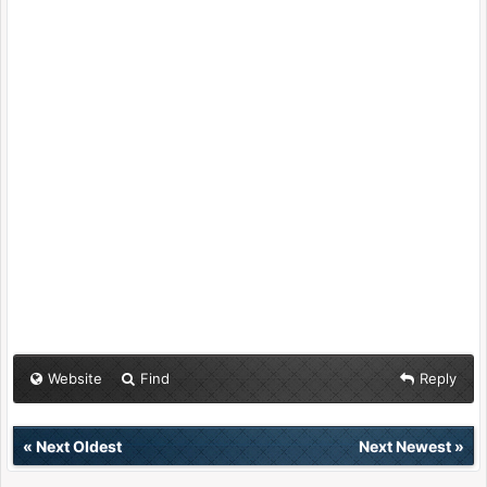
Website
Find
Reply
«
Next Oldest
Next Newest
»