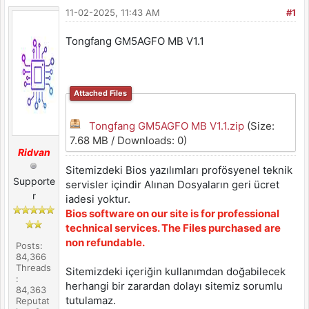
11-02-2025, 11:43 AM
#1
Tongfang GM5AGFO MB V1.1
Attached Files
Tongfang GM5AGFO MB V1.1.zip
(Size:
7.68 MB / Downloads: 0)
Ridvan
Sitemizdeki Bios yazılımları profösyenel teknik
Supporte
servisler içindir Alınan Dosyaların geri ücret
r
iadesi yoktur.
Bios software on our site is for professional
technical services. The Files purchased are
non refundable.
Posts:
84,366
Threads
Sitemizdeki içeriğin kullanımdan doğabilecek
:
herhangi bir zarardan dolayı sitemiz sorumlu
84,363
tutulamaz.
Reputat