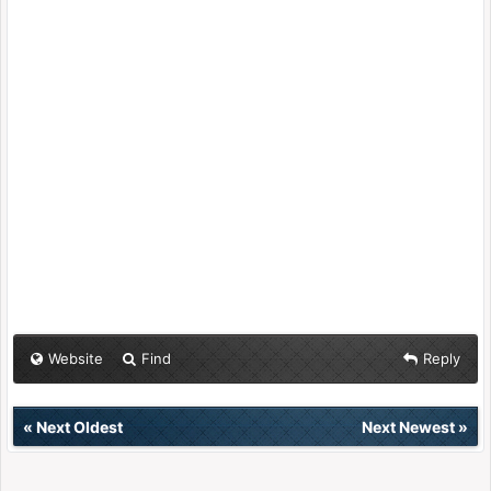
Website
Find
Reply
«
Next Oldest
Next Newest
»