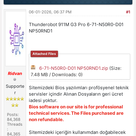
06-01-2026, 06:37 PM
#1
Thunderobot 911M G3 Pro 6-71-N50R0-D01
NP50RND1
Attached Files
6-71-N50R0-D01 NP50RND1.zip
(Size:
Ridvan
7.48 MB / Downloads: 0)
Supporte
Sitemizdeki Bios yazılımları profösyenel teknik
r
servisler içindir Alınan Dosyaların geri ücret
iadesi yoktur.
Bios software on our site is for professional
technical services. The Files purchased are
Posts:
non refundable.
84,368
Threads
:
Sitemizdeki içeriğin kullanımdan doğabilecek
84,365