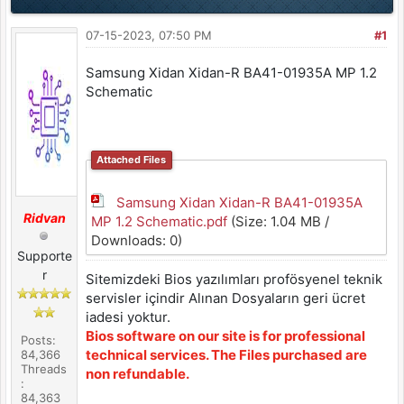
07-15-2023, 07:50 PM
#1
Samsung Xidan Xidan-R BA41-01935A MP 1.2
Schematic
Attached Files
Samsung Xidan Xidan-R BA41-01935A
Ridvan
MP 1.2 Schematic.pdf
(Size: 1.04 MB /
Downloads: 0)
Supporte
r
Sitemizdeki Bios yazılımları profösyenel teknik
servisler içindir Alınan Dosyaların geri ücret
iadesi yoktur.
Bios software on our site is for professional
Posts:
technical services. The Files purchased are
84,366
Threads
non refundable.
:
84,363