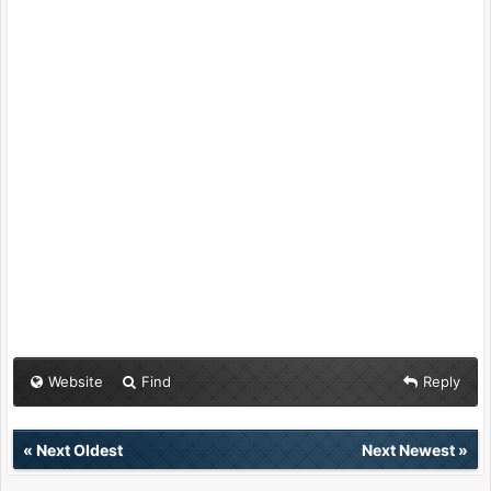
Website
Find
Reply
«
Next Oldest
Next Newest
»