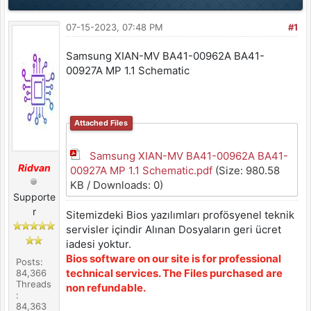
07-15-2023, 07:48 PM
#1
Samsung XIAN-MV BA41-00962A BA41-
00927A MP 1.1 Schematic
Attached Files
Samsung XIAN-MV BA41-00962A BA41-
Ridvan
00927A MP 1.1 Schematic.pdf
(Size: 980.58
KB / Downloads: 0)
Supporte
r
Sitemizdeki Bios yazılımları profösyenel teknik
servisler içindir Alınan Dosyaların geri ücret
iadesi yoktur.
Bios software on our site is for professional
Posts:
technical services. The Files purchased are
84,366
Threads
non refundable.
:
84,363