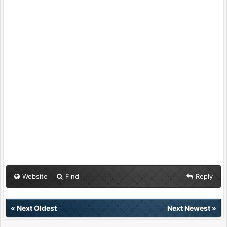
Website
Find
Reply
«
Next Oldest
Next Newest
»