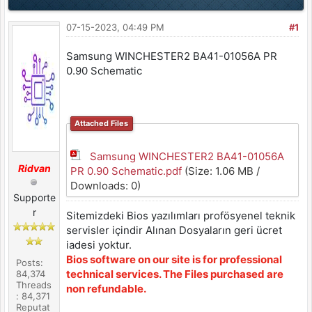
07-15-2023, 04:49 PM
#1
Samsung WINCHESTER2 BA41-01056A PR
0.90 Schematic
Attached Files
Samsung WINCHESTER2 BA41-01056A
Ridvan
PR 0.90 Schematic.pdf
(Size: 1.06 MB /
Downloads: 0)
Supporte
r
Sitemizdeki Bios yazılımları profösyenel teknik
servisler içindir Alınan Dosyaların geri ücret
iadesi yoktur.
Bios software on our site is for professional
Posts:
technical services. The Files purchased are
84,374
Threads
non refundable.
: 84,371
Reputat