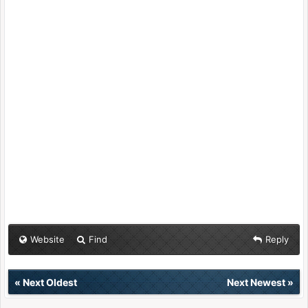
Website
Find
Reply
«
Next Oldest
Next Newest
»