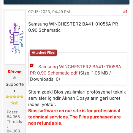
07-15-2023, 04:49 PM
#1
Samsung WINCHESTER2 BA41-01056A PR
0.90 Schematic
Attached Files
Samsung WINCHESTER2 BA41-01056A
Ridvan
PR 0.90 Schematic.pdf
(Size: 1.06 MB /
Downloads: 0)
Supporte
r
Sitemizdeki Bios yazılımları profösyenel teknik
servisler içindir Alınan Dosyaların geri ücret
iadesi yoktur.
Bios software on our site is for professional
Posts:
technical services. The Files purchased are
84,366
Threads
non refundable.
:
84,363