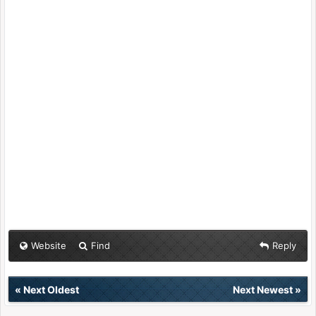
Website
Find
Reply
«
Next Oldest
Next Newest
»