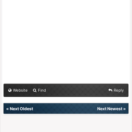
Website
Find
Reply
«
Next Oldest
Next Newest
»