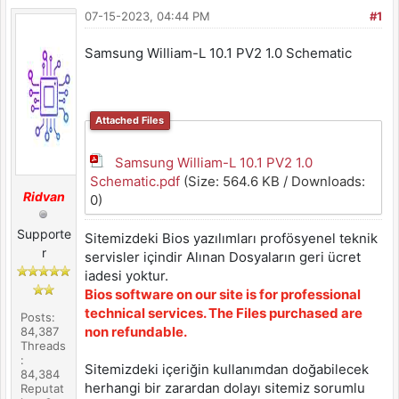
07-15-2023, 04:44 PM
#1
Samsung William-L 10.1 PV2 1.0 Schematic
Attached Files
Samsung William-L 10.1 PV2 1.0
Schematic.pdf
(Size: 564.6 KB / Downloads:
Ridvan
0)
Supporte
Sitemizdeki Bios yazılımları profösyenel teknik
r
servisler içindir Alınan Dosyaların geri ücret
iadesi yoktur.
Bios software on our site is for professional
technical services. The Files purchased are
Posts:
non refundable.
84,387
Threads
:
Sitemizdeki içeriğin kullanımdan doğabilecek
84,384
herhangi bir zarardan dolayı sitemiz sorumlu
Reputat