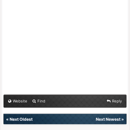
Website
Find
Reply
«
Next Oldest
Next Newest
»