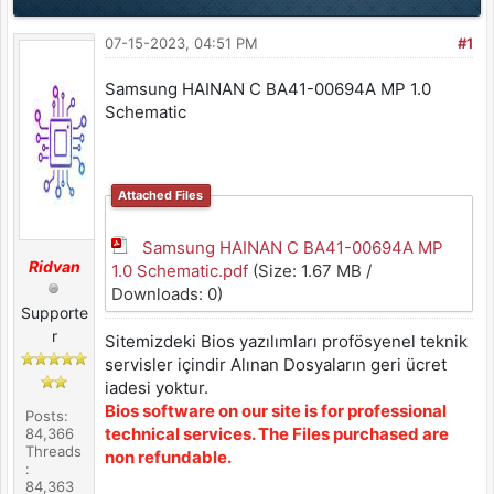
07-15-2023, 04:51 PM
#1
Samsung HAINAN C BA41-00694A MP 1.0
Schematic
Attached Files
Samsung HAINAN C BA41-00694A MP
Ridvan
1.0 Schematic.pdf
(Size: 1.67 MB /
Downloads: 0)
Supporte
r
Sitemizdeki Bios yazılımları profösyenel teknik
servisler içindir Alınan Dosyaların geri ücret
iadesi yoktur.
Bios software on our site is for professional
Posts:
technical services. The Files purchased are
84,366
Threads
non refundable.
:
84,363