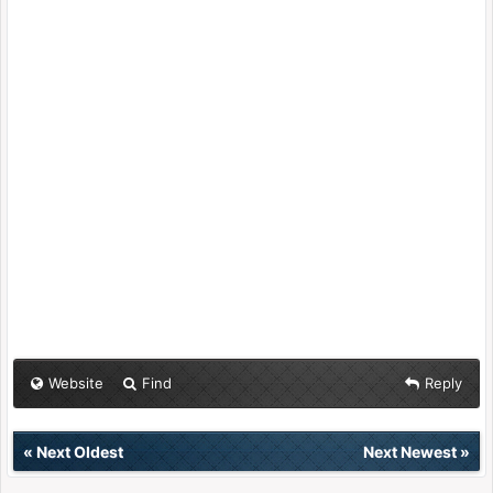
Website
Find
Reply
«
Next Oldest
Next Newest
»