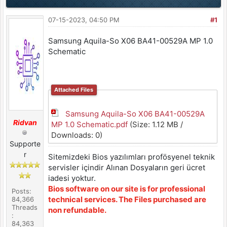
07-15-2023, 04:50 PM
#1
Samsung Aquila-So X06 BA41-00529A MP 1.0
Schematic
Attached Files
Samsung Aquila-So X06 BA41-00529A
Ridvan
MP 1.0 Schematic.pdf
(Size: 1.12 MB /
Downloads: 0)
Supporte
r
Sitemizdeki Bios yazılımları profösyenel teknik
servisler içindir Alınan Dosyaların geri ücret
iadesi yoktur.
Bios software on our site is for professional
Posts:
technical services. The Files purchased are
84,366
Threads
non refundable.
:
84,363