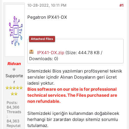
10-28-2022, 10:11 PM
#1
Pegatron IPX41-DX
Attached Files
IPX41-DX.zip
(Size: 444.78 KB /
Downloads: 0)
Ridvan
Sitemizdeki Bios yazılımları profösyenel teknik
Supporte
servisler içindir Alınan Dosyaların geri ücret
r
iadesi yoktur.
Bios software on our site is for professional
technical services. The Files purchased are
non refundable.
Posts:
84,366
Threads
Sitemizdeki içeriğin kullanımdan doğabilecek
:
herhangi bir zarardan dolayı sitemiz sorumlu
84,363
tutulamaz.
Reputat