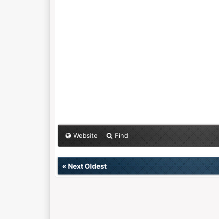
Website
Find
«
Next Oldest