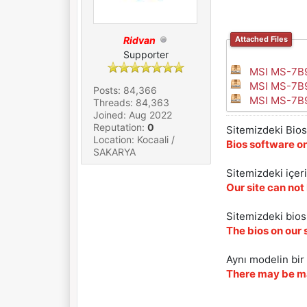
Ridvan
Attached Files
Supporter
MSI MS-7B9
MSI MS-7B9
Posts: 84,366
MSI MS-7B9
Threads: 84,363
Joined: Aug 2022
Reputation:
0
Sitemizdeki Bios 
Location: Kocaali /
Bios software on
SAKARYA
Sitemizdeki içer
Our site can not
Sitemizdeki biosl
The bios on our 
Aynı modelin bir 
There may be ma