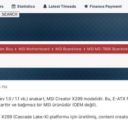
rs
Statistics
Latest Threads
Finance Payment
let Bios
MSI Motherboard
MSI Boardview
MSI MS-7B96 Boardvi
6 PM
 1.0 / 1.1 vb.) anakart, MSI Creator X299 modelidir. Bu, E-ATX 
arttır ve bağımsız bir MSI ürünüdür (OEM değil).
l X299 (Cascade Lake-X) platformu için üretilmiş, content creator’