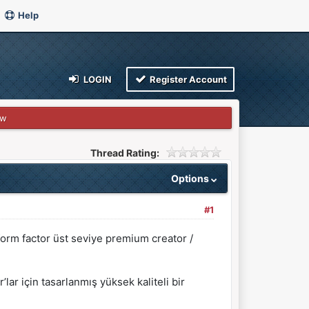
Help
LOGIN
Register Account
ew
Thread Rating:
Options
#1
form factor üst seviye premium creator /
lar için tasarlanmış yüksek kaliteli bir