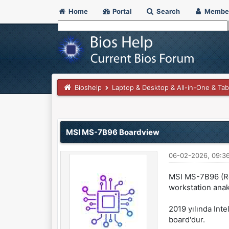
Home
Portal
Search
Membe
Bioshelp
Laptop & Desktop & All-in-One & Tab
0 Vote(s) - 0 Average
1
2
3
4
5
MSI MS-7B96 Boardview
06-02-2026, 09:3
MSI MS-7B96 (Rev
workstation anak
2019 yılında Inte
board'dur.