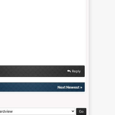
Reply
Next Newest
»