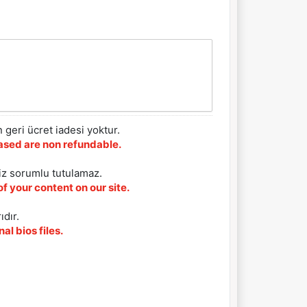
 geri ücret iadesi yoktur.
chased are non refundable.
iz sorumlu tutulamaz.
f your content on our site.
ıdır.
al bios files.