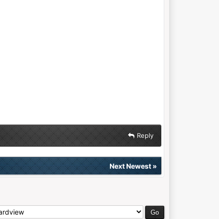
Reply
Next Newest
»