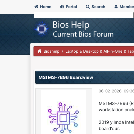
Home
Portal
Search
Membe
Bioshelp
Laptop & Desktop & All-in-One & Tab
0 Vote(s) - 0 Average
1
2
3
4
5
MSI MS-7B96 Boardview
06-02-2026, 09:3
MSI MS-7B96 (Rev
workstation anak
2019 yılında Inte
board'dur.