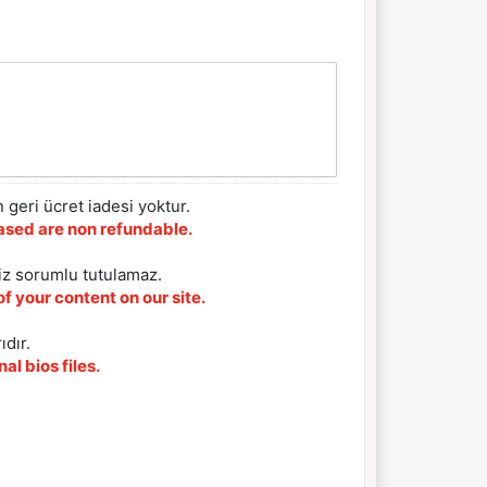
 geri ücret iadesi yoktur.
chased are non refundable.
iz sorumlu tutulamaz.
f your content on our site.
ıdır.
al bios files.