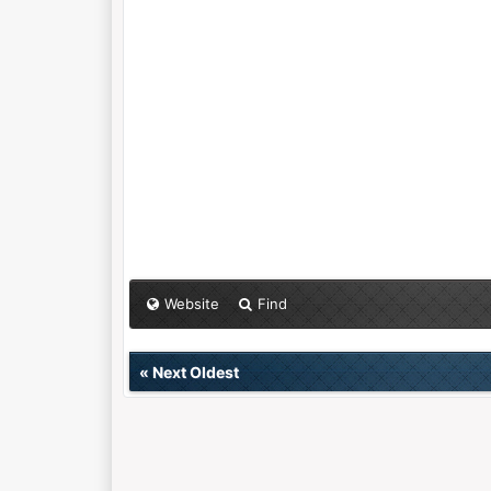
Website
Find
«
Next Oldest