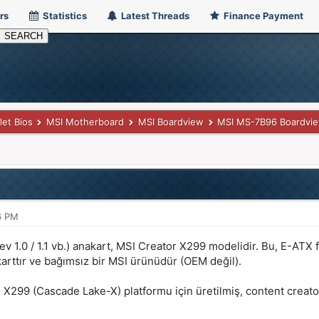
rs
Statistics
Latest Threads
Finance Payment
let Bios
MSI Motherboard
MSI Boardview
MSI MS-7B96 Boardvi
6 PM
 1.0 / 1.1 vb.) anakart, MSI Creator X299 modelidir. Bu, E-ATX 
arttır ve bağımsız bir MSI ürünüdür (OEM değil).
l X299 (Cascade Lake-X) platformu için üretilmiş, content creator’