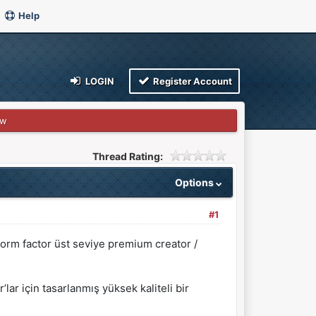
Help
LOGIN
Register Account
ew
Thread Rating:
Options
#1
form factor üst seviye premium creator /
lar için tasarlanmış yüksek kaliteli bir