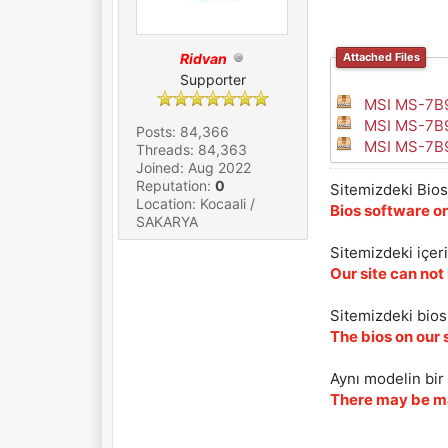
Ridvan
Attached Files
Supporter
MSI MS-7B9
MSI MS-7B9
Posts: 84,366
MSI MS-7B9
Threads: 84,363
Joined: Aug 2022
Reputation:
0
Sitemizdeki Bios 
Location: Kocaali /
Bios software on
SAKARYA
Sitemizdeki içer
Our site can not
Sitemizdeki biosl
The bios on our 
Aynı modelin bir 
There may be ma