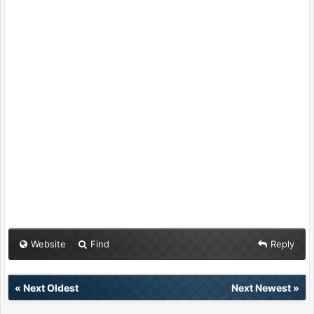
Website
Find
Reply
«
Next Oldest
Next Newest
»