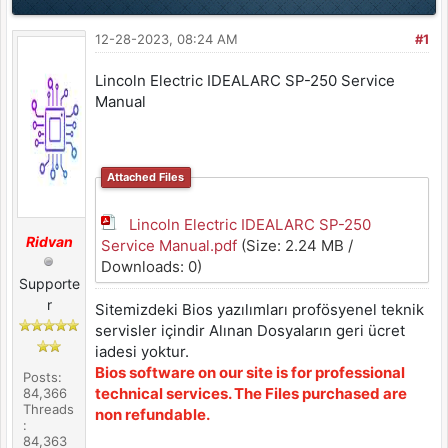
12-28-2023, 08:24 AM
#1
Lincoln Electric IDEALARC SP-250 Service
Manual
Attached Files
Lincoln Electric IDEALARC SP-250
Ridvan
Service Manual.pdf
(Size: 2.24 MB /
Downloads: 0)
Supporte
r
Sitemizdeki Bios yazılımları profösyenel teknik
servisler içindir Alınan Dosyaların geri ücret
iadesi yoktur.
Bios software on our site is for professional
Posts:
technical services. The Files purchased are
84,366
Threads
non refundable.
:
84,363