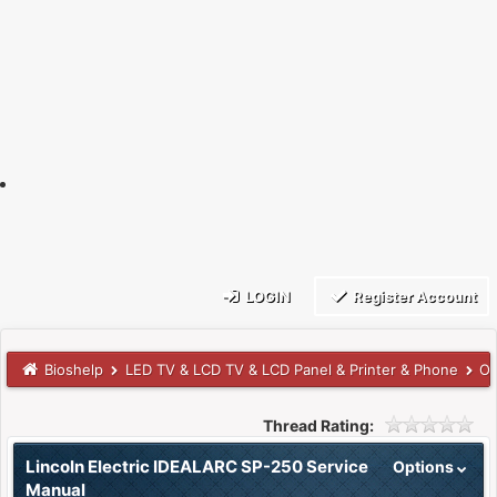
LOGIN
Register Account
Bioshelp
LED TV & LCD TV & LCD Panel & Printer & Phone
Ot
Thread Rating:
Lincoln Electric IDEALARC SP-250 Service
Options
Manual