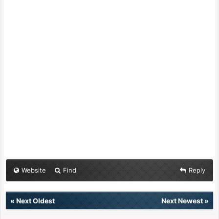
Website
Find
Reply
«
Next Oldest
Next Newest
»