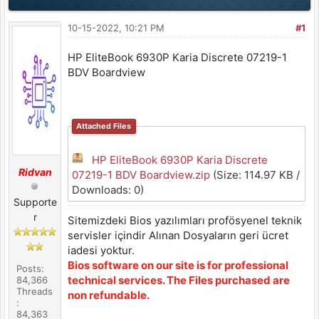
10-15-2022, 10:21 PM
#1
HP EliteBook 6930P Karia Discrete 07219-1
BDV Boardview
Attached Files
HP EliteBook 6930P Karia Discrete
Ridvan
07219-1 BDV Boardview.zip
(Size: 114.97 KB /
Downloads: 0)
Supporte
r
Sitemizdeki Bios yazılımları profösyenel teknik
servisler içindir Alınan Dosyaların geri ücret
iadesi yoktur.
Bios software on our site is for professional
Posts:
technical services. The Files purchased are
84,366
Threads
non refundable.
:
84,363