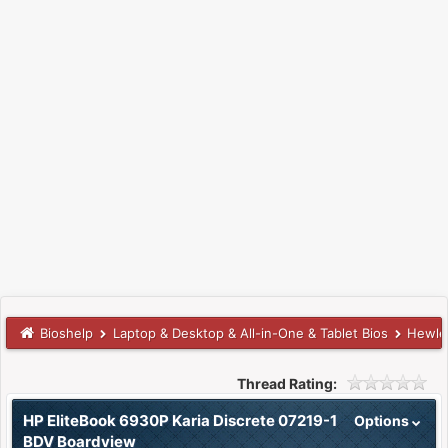
Bioshelp
Laptop & Desktop & All-in-One & Tablet Bios
Hewle
Thread Rating:
HP EliteBook 6930P Karia Discrete 07219-1
Options
BDV Boardview