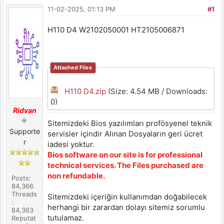
11-02-2025, 01:13 PM
#1
H110 D4 W2102050001 HT2105006871
Attached Files
H110 D4.zip
(Size: 4.54 MB / Downloads:
0)
Ridvan
Sitemizdeki Bios yazılımları profösyenel teknik
Supporte
servisler içindir Alınan Dosyaların geri ücret
r
iadesi yoktur.
Bios software on our site is for professional
technical services. The Files purchased are
non refundable.
Posts:
84,366
Threads
Sitemizdeki içeriğin kullanımdan doğabilecek
:
herhangi bir zarardan dolayı sitemiz sorumlu
84,363
tutulamaz.
Reputat