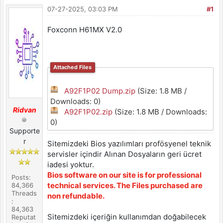
07-27-2025, 03:03 PM
#1
Foxconn H61MX V2.0
Attached Files
A92F1P02 Dump.zip
(Size: 1.8 MB /
Downloads: 0)
Ridvan
A92F1P02.zip
(Size: 1.8 MB / Downloads:
0)
Supporte
r
Sitemizdeki Bios yazılımları profösyenel teknik
servisler içindir Alınan Dosyaların geri ücret
iadesi yoktur.
Bios software on our site is for professional
Posts:
technical services. The Files purchased are
84,366
Threads
non refundable.
:
84,363
Sitemizdeki içeriğin kullanımdan doğabilecek
Reputat