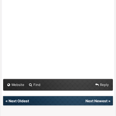
Website
Find
Reply
«
Next Oldest
Next Newest
»