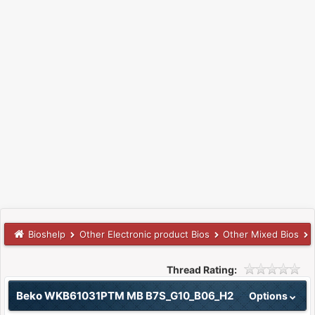
Bioshelp
Other Electronic product Bios
Other Mixed Bios
Thread Rating:
Beko WKB61031PTM MB B7S_G10_B06_H2
Options