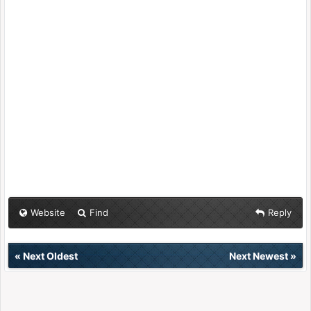
Website
Find
Reply
«
Next Oldest
Next Newest
»