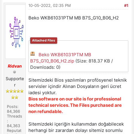
10-05-2022, 02:35 PM
#1
Beko WKB61031PTM MB B7S_G10_B06_H2
Attached Files
Beko WKB61031PTM MB
B7S_G10_B06_H2.zip
(Size: 818.37 KB /
Ridvan
Downloads: 0)
Supporte
Sitemizdeki Bios yazılımları profösyenel teknik
r
servisler içindir Alınan Dosyaların geri ücret
iadesi yoktur.
Bios software on our site is for professional
technical services. The Files purchased are
Posts:
non refundable.
84,366
Threads
:
Sitemizdeki içeriğin kullanımdan doğabilecek
84,363
herhangi bir zarardan dolayı sitemiz sorumlu
Reputat