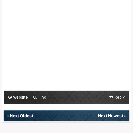
Website
Find
Reply
«
Next Oldest
Next Newest
»