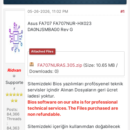
05-26-2026, 11:02 PM
#1
Asus FA707 FA707NUR-HX023
DA0NJSMBAG0 Rev G
Attached Files
FA707NURAS.305.zip
(Size: 10.65 MB /
Ridvan
Downloads: 0)
Supporte
Sitemizdeki Bios yazılımları profösyenel teknik
r
servisler içindir Alınan Dosyaların geri ücret
iadesi yoktur.
Bios software on our site is for professional
technical services. The Files purchased are
Posts:
non refundable.
84,366
Threads
:
Sitemizdeki içeriğin kullanımdan doğabilecek
84,363