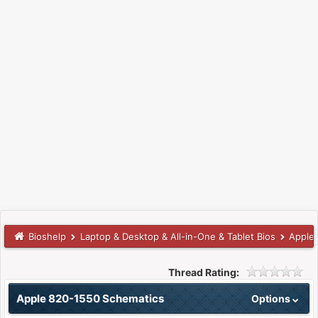
Bioshelp
Laptop & Desktop & All-in-One & Tablet Bios
Apple
Thread Rating:
Apple 820-1550 Schematics
Options