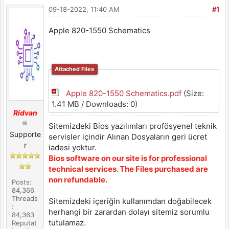
09-18-2022, 11:40 AM
#1
Apple 820-1550 Schematics
Attached Files
Apple 820-1550 Schematics.pdf
(Size:
1.41 MB / Downloads: 0)
Ridvan
Sitemizdeki Bios yazılımları profösyenel teknik
Supporte
servisler içindir Alınan Dosyaların geri ücret
r
iadesi yoktur.
Bios software on our site is for professional
technical services. The Files purchased are
non refundable.
Posts:
84,366
Threads
Sitemizdeki içeriğin kullanımdan doğabilecek
:
herhangi bir zarardan dolayı sitemiz sorumlu
84,363
tutulamaz.
Reputat