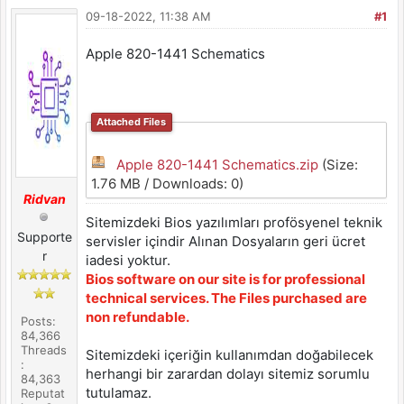
09-18-2022, 11:38 AM
#1
Apple 820-1441 Schematics
Attached Files
Apple 820-1441 Schematics.zip
(Size:
1.76 MB / Downloads: 0)
Ridvan
Sitemizdeki Bios yazılımları profösyenel teknik
Supporte
servisler içindir Alınan Dosyaların geri ücret
r
iadesi yoktur.
Bios software on our site is for professional
technical services. The Files purchased are
non refundable.
Posts:
84,366
Threads
Sitemizdeki içeriğin kullanımdan doğabilecek
:
herhangi bir zarardan dolayı sitemiz sorumlu
84,363
tutulamaz.
Reputat