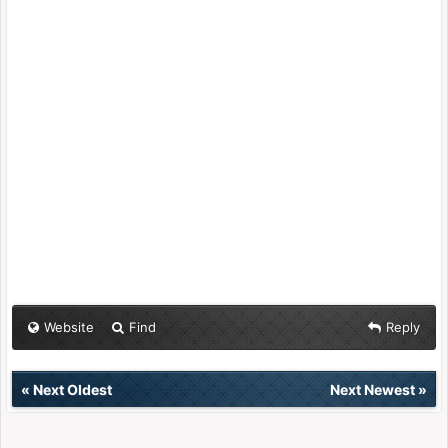
Website
Find
Reply
«
Next Oldest
Next Newest
»