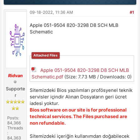
09-18-2022, 11:36 AM
#1
Apple 051-9504 820-3298 D8 SCH MLB
Schematic
Attached Files
Apple 051-9504 820-3298 D8 SCH MLB
Ridvan
Schematic.pdf
(Size: 7.73 MB / Downloads: 0)
Supporte
Sitemizdeki Bios yazılımları profösyenel teknik
r
servisler içindir Alınan Dosyaların geri ücret
iadesi yoktur.
Bios software on our site is for professional
technical services. The Files purchased are
Posts:
non refundable.
84,366
Threads
:
Sitemizdeki içeriğin kullanımdan doğabilecek
84,363