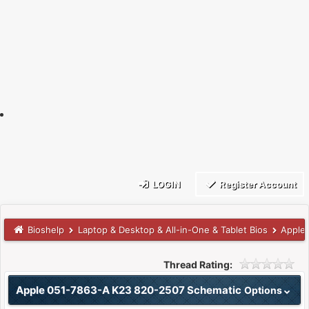
LOGIN
Register Account
Bioshelp
Laptop & Desktop & All-in-One & Tablet Bios
Apple
Thread Rating:
Apple 051-7863-A K23 820-2507 Schematic
Options