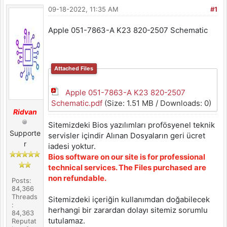
09-18-2022, 11:35 AM
#1
Apple 051-7863-A K23 820-2507 Schematic
Attached Files
Apple 051-7863-A K23 820-2507
Schematic.pdf
(Size: 1.51 MB / Downloads: 0)
Ridvan
Sitemizdeki Bios yazılımları profösyenel teknik
Supporte
servisler içindir Alınan Dosyaların geri ücret
r
iadesi yoktur.
Bios software on our site is for professional
technical services. The Files purchased are
non refundable.
Posts:
84,366
Threads
Sitemizdeki içeriğin kullanımdan doğabilecek
:
herhangi bir zarardan dolayı sitemiz sorumlu
84,363
tutulamaz.
Reputat