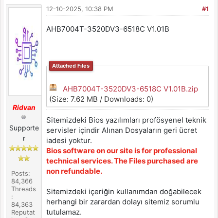
12-10-2025, 10:38 PM
#1
AHB7004T-3520DV3-6518C V1.01B
Attached Files
AHB7004T-3520DV3-6518C V1.01B.zip
(Size: 7.62 MB / Downloads: 0)
Ridvan
Sitemizdeki Bios yazılımları profösyenel teknik
Supporte
servisler içindir Alınan Dosyaların geri ücret
r
iadesi yoktur.
Bios software on our site is for professional
technical services. The Files purchased are
non refundable.
Posts:
84,366
Threads
Sitemizdeki içeriğin kullanımdan doğabilecek
:
herhangi bir zarardan dolayı sitemiz sorumlu
84,363
tutulamaz.
Reputat