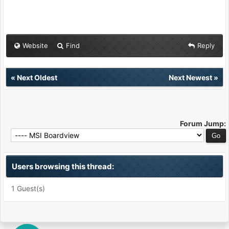
Website
Find
Reply
«
Next Oldest
Next Newest
»
Forum Jump:
Users browsing this thread:
1 Guest(s)