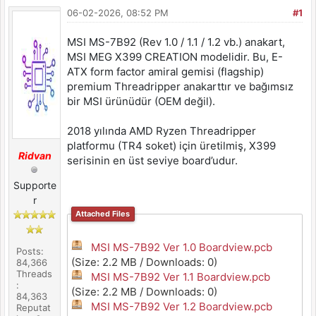
06-02-2026, 08:52 PM
#1
MSI MS-7B92 (Rev 1.0 / 1.1 / 1.2 vb.) anakart,
MSI MEG X399 CREATION modelidir. Bu, E-
ATX form factor amiral gemisi (flagship)
premium Threadripper anakarttır ve bağımsız
bir MSI ürünüdür (OEM değil).
2018 yılında AMD Ryzen Threadripper
platformu (TR4 soket) için üretilmiş, X399
Ridvan
serisinin en üst seviye board’udur.
Supporte
r
Attached Files
MSI MS-7B92 Ver 1.0 Boardview.pcb
Posts:
(Size: 2.2 MB / Downloads: 0)
84,366
Threads
MSI MS-7B92 Ver 1.1 Boardview.pcb
:
(Size: 2.2 MB / Downloads: 0)
84,363
MSI MS-7B92 Ver 1.2 Boardview.pcb
Reputat