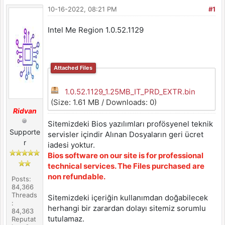
10-16-2022, 08:21 PM
#1
Intel Me Region 1.0.52.1129
Attached Files
1.0.52.1129_1.25MB_IT_PRD_EXTR.bin
(Size: 1.61 MB / Downloads: 0)
Ridvan
Sitemizdeki Bios yazılımları profösyenel teknik
Supporte
servisler içindir Alınan Dosyaların geri ücret
r
iadesi yoktur.
Bios software on our site is for professional
technical services. The Files purchased are
non refundable.
Posts:
84,366
Threads
Sitemizdeki içeriğin kullanımdan doğabilecek
:
herhangi bir zarardan dolayı sitemiz sorumlu
84,363
tutulamaz.
Reputat