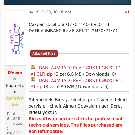
04-19-2023, 10:06 AM
#1
Casper Excalibur G770 1140-8VL0T-B
DANLAJMBAE0 Rev E SRKT1 GN20-P1-A1
Attached Files
DANLAJMBAE0 Rev E SRKT1 GN20-P1-
Ridvan
A1 CLR.zip
(Size: 6.6 MB / Downloads: 0)
DANLAJMBAE0 Rev E SRKT1 GN20-P1-
Supporte
A1.zip
(Size: 6.89 MB / Downloads: 0)
r
Sitemizdeki Bios yazılımları profösyenel teknik
servisler içindir Alınan Dosyaların geri ücret
iadesi yoktur.
Posts:
Bios software on our site is for professional
84,366
Threads
technical services. The Files purchased are
:
non refundable.
84,363