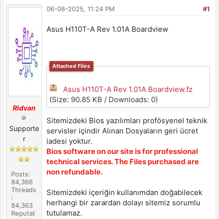
06-08-2025, 11:24 PM
#1
Asus H110T-A Rev 1.01A Boardview
Attached Files
Asus H110T-A Rev 1.01A Boardview.fz
(Size: 90.85 KB / Downloads: 0)
Ridvan
Sitemizdeki Bios yazılımları profösyenel teknik
Supporte
servisler içindir Alınan Dosyaların geri ücret
r
iadesi yoktur.
Bios software on our site is for professional
technical services. The Files purchased are
non refundable.
Posts:
84,366
Threads
Sitemizdeki içeriğin kullanımdan doğabilecek
:
herhangi bir zarardan dolayı sitemiz sorumlu
84,363
tutulamaz.
Reputat