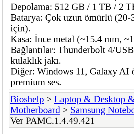
Depolama: 512 GB / 1 TB / 2 TB 
Batarya: Çok uzun ömürlü (20-30
için).
Kasa: İnce metal (~15.4 mm, ~1.
Bağlantılar: Thunderbolt 4/U
kulaklık jakı.
Diğer: Windows 11, Galaxy AI öz
premium ses.
Bioshelp
>
Laptop & Desktop & 
Motherboard
>
Samsung Notebo
Ver PAMC.1.4.49.421