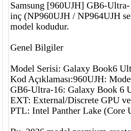
Samsung [960UJH] GB6-Ultra-
inç (NP960UJH / NP964UJH seris
model kodudur.
Genel Bilgiler
Model Serisi: Galaxy Book6 Ult
Kod Açıklaması:960UJH: Model 
GB6-Ultra-16: Galaxy Book 6 Ul
EXT: External/Discrete GPU v
PTL: Intel Panther Lake (Core U