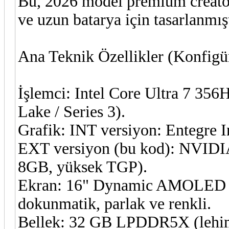
Bu, 2026 model premium creato
ve uzun batarya için tasarlanmışt
Ana Teknik Özellikler (Konfigü
İşlemci: Intel Core Ultra 7 35
Lake / Series 3).
Grafik: INT versiyon: Entegre I
EXT versiyon (bu kod): NVID
8GB, yüksek TGP).
Ekran: 16" Dynamic AMOLED 2
dokunmatik, parlak ve renkli.
Bellek: 32 GB LPDDR5X (lehiml