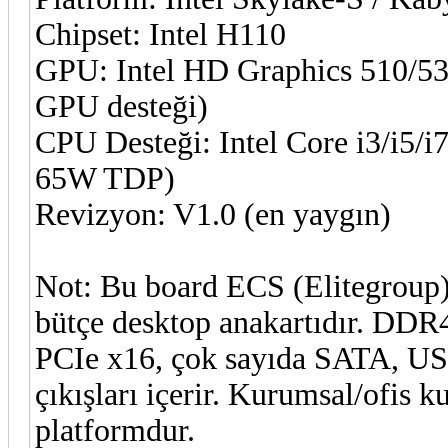
Chipset: Intel H110
GPU: Intel HD Graphics 510/530
GPU desteği)
CPU Desteği: Intel Core i3/i5/i
65W TDP)
Revizyon: V1.0 (en yaygın)
Not: Bu board ECS (Elitegroup) 
bütçe desktop anakartıdır. DD
PCIe x16, çok sayıda SATA, U
çıkışları içerir. Kurumsal/ofis k
platformdur.