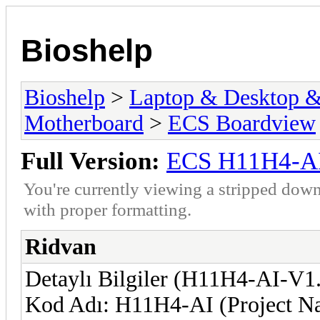
Bioshelp
Bioshelp
>
Laptop & Desktop & 
Motherboard
>
ECS Boardview
Full Version:
ECS H11H4-AI
You're currently viewing a stripped down
with proper formatting.
Ridvan
Detaylı Bilgiler (H11H4-AI-V1
Kod Adı: H11H4-AI (Project 