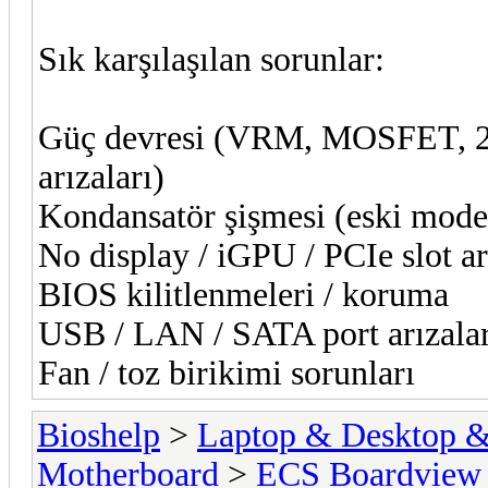
Sık karşılaşılan sorunlar:
Güç devresi (VRM, MOSFET, 24
arızaları)
Kondansatör şişmesi (eski mode
No display / iGPU / PCIe slot ar
BIOS kilitlenmeleri / koruma
USB / LAN / SATA port arızala
Fan / toz birikimi sorunları
Bioshelp
>
Laptop & Desktop & 
Motherboard
>
ECS Boardview